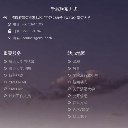
学校联系方式
清迈府清迈市素贴区汇乔路239号 50200 清迈大学
电话 : +66 5394 1300
传真 : +66 5321 7143
邮箱 : contacts@cmu.ac.th
重要服务
站点地图
清迈大学电话簿
课程
清迈大学地图
教育
慈善捐赠
学院及行政机构
CMU MAIL
新闻动态
CMU MIS
关于清迈大学
针对工作人员
公开信息
联系方式
诉求/建议
站点地图