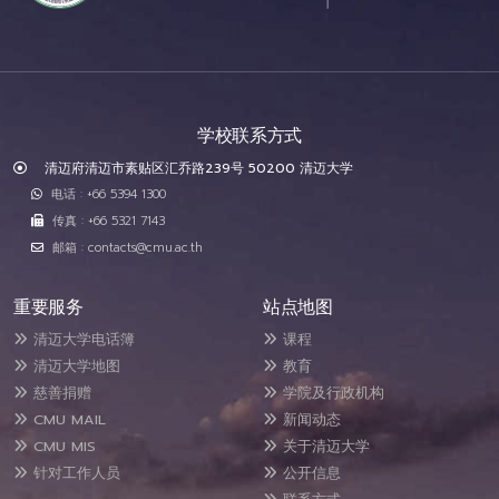
学校联系方式
清迈府清迈市素贴区汇乔路239号 50200 清迈大学
电话 : +66 5394 1300
传真 : +66 5321 7143
邮箱 : contacts@cmu.ac.th
重要服务
站点地图
清迈大学电话簿
课程
清迈大学地图
教育
慈善捐赠
学院及行政机构
CMU MAIL
新闻动态
CMU MIS
关于清迈大学
针对工作人员
公开信息