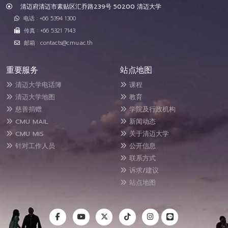
清迈府清迈市素贴区汇乔路239号 50200 清迈大学
电话 : +66 5394 1300
传真 : +66 5321 7143
邮箱 : contacts@cmu.ac.th
重要服务
站点地图
清迈大学电话簿
课程
清迈大学地图
教育
慈善捐赠
学院及行政机构
CMU MAIL
新闻动态
CMU MIS
关于清迈大学
针对工作人员
公开信息
联系方式
诉求/建议
站点地图