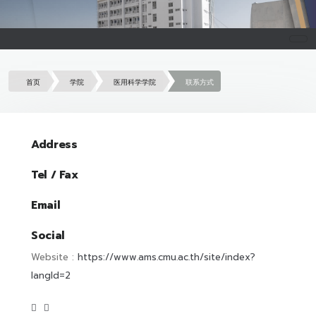
首页
学院
医用科学学院
联系方式
Address
Tel / Fax
Email
Social
Website :
https://www.ams.cmu.ac.th/site/index?
langId=2