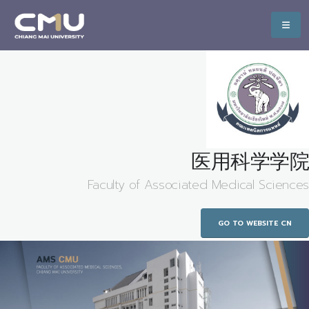
医用科学学院
Faculty of Associated Medical Sciences
GO TO WEBSITE CN