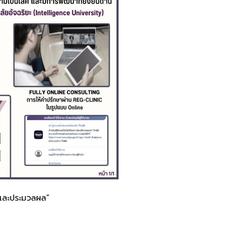
นและประมวลผล”