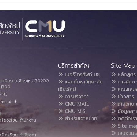
บริการสำคัญ
Site Map
เบอร์โทรศัพท์ มช.
หลักสูตร
อ.เมือง จ.เชียงใหม่ 50200
แผนที่มหาวิทยาลัย
การศึกษ
4 1300
เชียงใหม่
คณะและห
7143
การบริจาค*
ข่าวสาร
cmu.ac.th
CMU MAIL
เกี่ยวกับ 
CMU MIS
ข้อมูลสา
น
สำหรับเจ้าหน้าที่
ติดต่อเร
งร้องเรียน สำนักงาน
Site ma
เสนอแนะ/
งร้องเรียน สำนักงาน