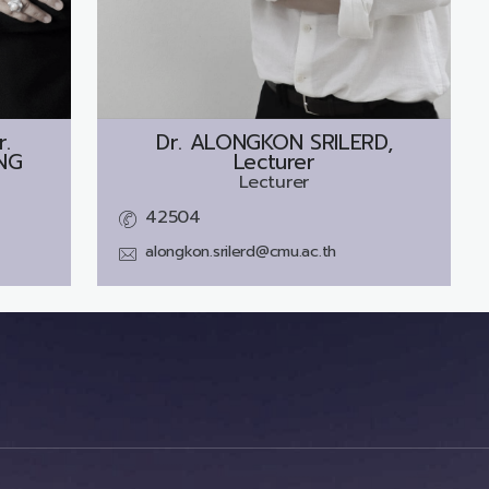
r.
Dr.
ALONGKON SRILERD,
NG
Lecturer
Lecturer
42504
alongkon.srilerd@cmu.ac.th