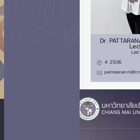
Dr.
PATTARAN
Lec
Lec
4 2506
pattaranan.m@cm