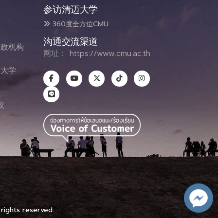
参访清迈大学
360度全方位CMU
沟通交流渠道
政机构
网址：
https://www.cmu.ac.th
态
大学
息
式
议
图
 rights reserved.