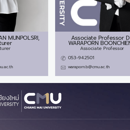
AN MUNPOLSRI,
Associate Professor D
turer
WARAPORN BOONCHIE
turer
Associate Professor
053-942501
u.ac.th
waraporn.b@cmu.ac.th