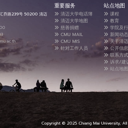
重要服务
站点地图
清迈大学电话簿
课程
乔路239号 50200 清迈
清迈大学地图
教育
慈善捐赠
学院及行
300
CMU MAIL
新闻动
43
CMU MIS
关于清迈
mu.ac.th
针对工作人员
公开信
联系方
诉求/建
站点地
Copyright © 2025 Chiang Mai University, All