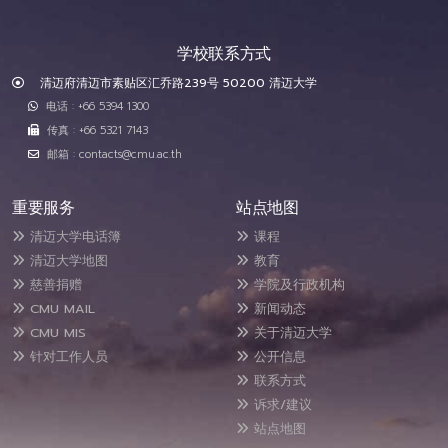
学校联系方式
清迈府清迈市素贴区汇乔路239号 50200 清迈大学
电话 : +66 5394 1300
传真 : +66 5321 7143
邮箱 : contacts@cmu.ac.th
重要服务
站点地图
清迈大学电话簿
课程
清迈大学地图
教育
慈善捐赠
学院及行政机构
CMU MAIL
新闻动态
CMU MIS
关于清迈大学
针对工作人员
公开信息
联系方式
诉求/建议
站点地图