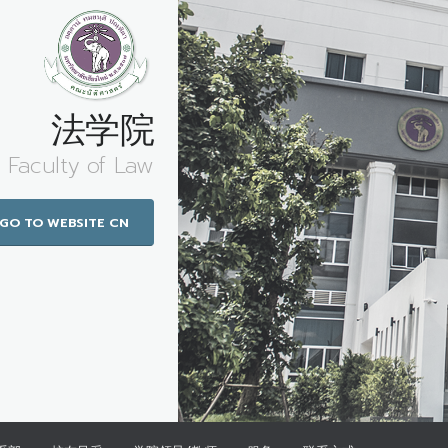
法学院
Faculty of Law
GO TO WEBSITE CN