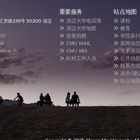
重要服务
站点地图
清迈大学电话簿
课程
乔路239号 50200 清迈
清迈大学地图
教育
慈善捐赠
学院及行
300
CMU MAIL
新闻动
43
CMU MIS
关于清迈
mu.ac.th
针对工作人员
公开信
联系方
诉求/建
站点地