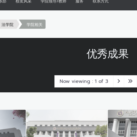
系部
校友风采
学院领导/教师
服务
联系方式
法学院
学院相关
优秀成果
Now viewing : 1 of 3