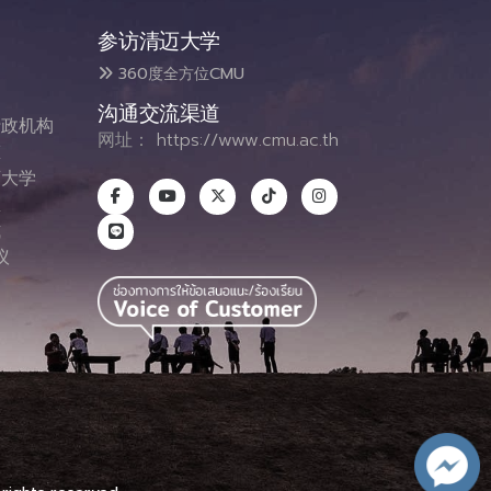
参访清迈大学
360度全方位CMU
沟通交流渠道
政机构
网址：
https://www.cmu.ac.th
态
大学
息
式
议
图