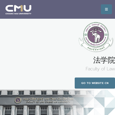
法学院
Faculty of Law
GO TO WEBSITE CN