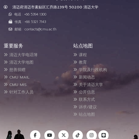
清迈府清迈市素贴区汇乔路239号 50200 清迈大学
电话 : +66 5394 1300
传真 : +66 5321 7143
邮箱 : contacts@cmu.ac.th
重要服务
站点地图
清迈大学电话簿
课程
清迈大学地图
教育
慈善捐赠
学院及行政机构
CMU MAIL
新闻动态
CMU MIS
关于清迈大学
针对工作人员
公开信息
联系方式
诉求/建议
站点地图