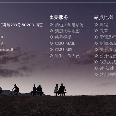
重要服务
站点地图
清迈大学电话簿
课程
乔路239号 50200 清迈
清迈大学地图
教育
慈善捐赠
学院及行
300
CMU MAIL
新闻动
43
CMU MIS
关于清迈
mu.ac.th
针对工作人员
公开信
联系方
诉求/建
站点地