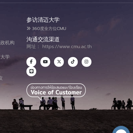
参访清迈大学
360度全方位CMU
沟通交流渠道
政机构
网址：
https://www.cmu.ac.th
态
大学
息
式
议
图