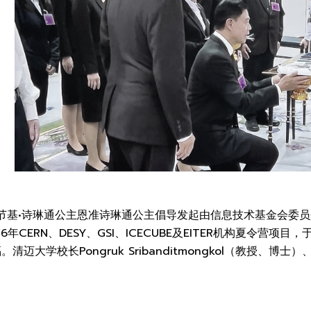
哈节基•诗琳通公主恩准诗琳通公主倡导发起由信息技术基金会委员兼秘书长
6年CERN、DESY、GSI、ICECUBE及EITER机构夏令
清迈大学校长Pongruk Sribanditmongkol（教授