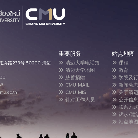
重要服务
站点地图
清迈大学电话簿
课程
乔路239号 50200 清迈
清迈大学地图
教育
慈善捐赠
学院及行
300
CMU MAIL
新闻动
43
CMU MIS
关于清迈
mu.ac.th
针对工作人员
公开信
联系方
诉求/建
站点地