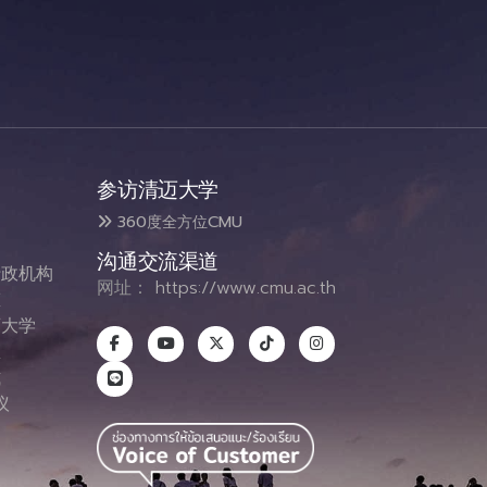
参访清迈大学
360度全方位CMU
沟通交流渠道
政机构
网址：
https://www.cmu.ac.th
态
大学
息
式
议
图