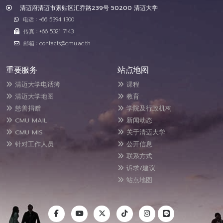
清迈府清迈市素贴区汇乔路239号 50200 清迈大学
电话 : +66 5394 1300
传真 : +66 5321 7143
邮箱 : contacts@cmu.ac.th
重要服务
站点地图
清迈大学电话簿
课程
清迈大学地图
教育
慈善捐赠
学院及行政机构
CMU MAIL
新闻动态
CMU MIS
关于清迈大学
针对工作人员
公开信息
联系方式
诉求/建议
站点地图