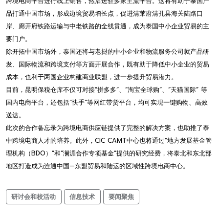
跨境电商平台进行线上销售，然后进驻多家主流平台。这将有助于泰国产
品打通中国市场，形成边境贸易增长点，促进清莱府清孔县海关陆路口
岸、廊开府铁路运输与中老铁路的全线贯通，成为泰国中小企业贸易的主
要门户。
除开拓中国市场外，泰国还将与老挝的中小企业和物流服务公司就产品研
发、国际物流和跨境支付等方面开展合作，既有助于降低中小企业的贸易
成本，也利于两国企业构建商业联盟，进一步提升贸易潜力。
目前，昆明保税仓库不仅可对接“拼多多”、“淘宝全球购”、“天猫国际” 等
国内电商平台，还包括“快手”等网红带货平台，均可实现一键购物、高效
送达。
此次的合作备忘录为跨境电商供应链提供了完整的解决方案，也助推了泰
中跨境电商人才的培养。此外，CIC CAMT中心也将通过“地方发展基金管
理机构（BDO）”和“澜湄合作专项基金”提供的研究经费，将泰北和东北部
地区打造成为连通中国—东盟贸易和陆运的区域性跨境电商中心。
研讨会和校活动
信息技术
要闻聚焦