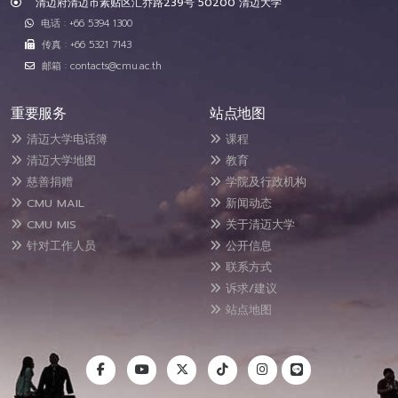
清迈府清迈市素贴区汇乔路239号 50200 清迈大学
电话 : +66 5394 1300
传真 : +66 5321 7143
邮箱 : contacts@cmu.ac.th
重要服务
站点地图
清迈大学电话簿
课程
清迈大学地图
教育
慈善捐赠
学院及行政机构
CMU MAIL
新闻动态
CMU MIS
关于清迈大学
针对工作人员
公开信息
联系方式
诉求/建议
站点地图