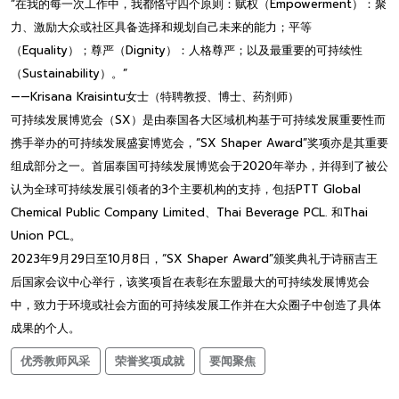
“在我的每一次工作中，我都恪守四个原则：赋权（Empowerment）：聚
力、激励大众或社区具备选择和规划自己未来的能力；平等
（Equality）；尊严（Dignity）：人格尊严；以及最重要的可持续性
（Sustainability）。”
——Krisana Kraisintu女士（特聘教授、博士、药剂师）
可持续发展博览会（SX）是由泰国各大区域机构基于可持续发展重要性而
携手举办的可持续发展盛宴博览会，“SX Shaper Award”奖项亦是其重要
组成部分之一。首届泰国可持续发展博览会于2020年举办，并得到了被公
认为全球可持续发展引领者的3个主要机构的支持，包括PTT Global
Chemical Public Company Limited、Thai Beverage PCL. 和Thai
Union PCL。
2023年9月29日至10月8日，“SX Shaper Award”颁奖典礼于诗丽吉王
后国家会议中心举行，该奖项旨在表彰在东盟最大的可持续发展博览会
中，致力于环境或社会方面的可持续发展工作并在大众圈子中创造了具体
成果的个人。
优秀教师风采
荣誉奖项成就
要闻聚焦