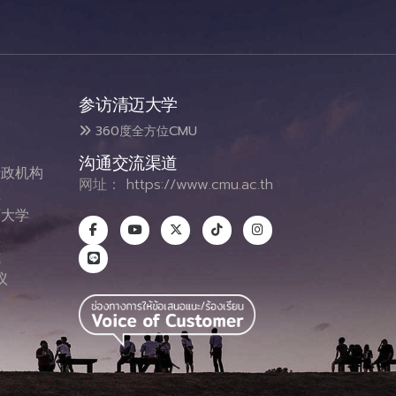
参访清迈大学
360度全方位CMU
沟通交流渠道
政机构
网址：
https://www.cmu.ac.th
态
大学
息
式
议
图