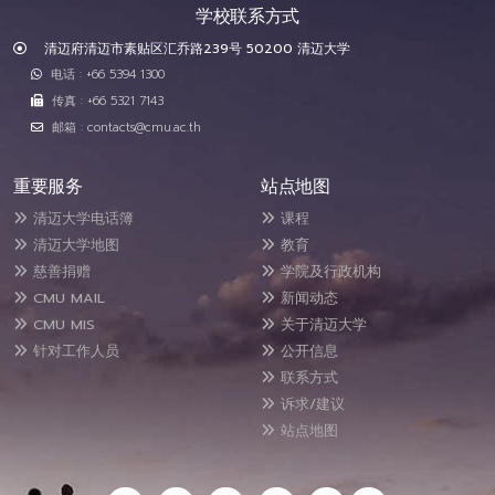
学校联系方式
清迈府清迈市素贴区汇乔路239号 50200 清迈大学
电话 : +66 5394 1300
传真 : +66 5321 7143
邮箱 : contacts@cmu.ac.th
重要服务
站点地图
清迈大学电话簿
课程
清迈大学地图
教育
慈善捐赠
学院及行政机构
CMU MAIL
新闻动态
CMU MIS
关于清迈大学
针对工作人员
公开信息
联系方式
诉求/建议
站点地图