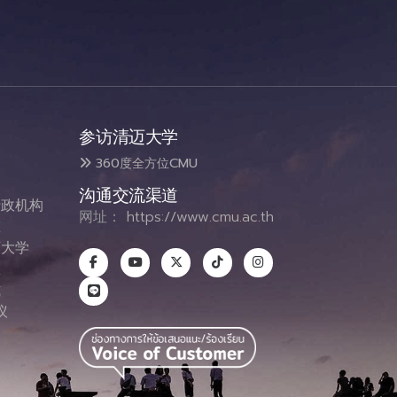
参访清迈大学
360度全方位CMU
沟通交流渠道
政机构
网址：
https://www.cmu.ac.th
态
大学
息
式
议
图