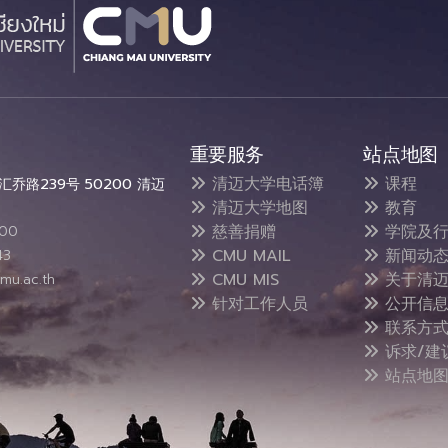
重要服务
站点地图
清迈大学电话簿
课程
乔路239号 50200 清迈
清迈大学地图
教育
慈善捐赠
学院及行
300
CMU MAIL
新闻动
43
CMU MIS
关于清迈
mu.ac.th
针对工作人员
公开信
联系方
诉求/建
站点地