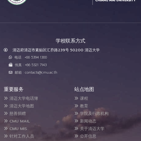
学校联系方式
清迈府清迈市素贴区汇乔路239号 50200 清迈大学
电话 : +66 5394 1300
传真 : +66 5321 7143
邮箱 : contacts@cmu.ac.th
重要服务
站点地图
清迈大学电话簿
课程
清迈大学地图
教育
慈善捐赠
学院及行政机构
CMU MAIL
新闻动态
CMU MIS
关于清迈大学
针对工作人员
公开信息