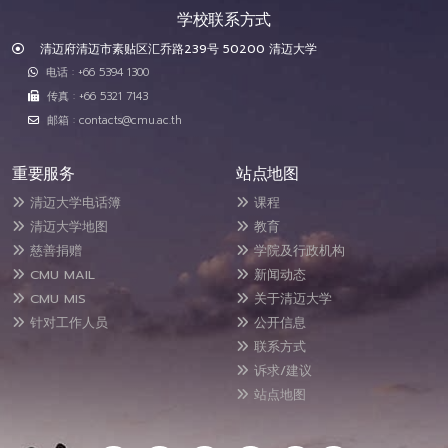
学校联系方式
清迈府清迈市素贴区汇乔路239号 50200 清迈大学
电话 : +66 5394 1300
传真 : +66 5321 7143
邮箱 : contacts@cmu.ac.th
重要服务
站点地图
清迈大学电话簿
课程
清迈大学地图
教育
慈善捐赠
学院及行政机构
CMU MAIL
新闻动态
CMU MIS
关于清迈大学
针对工作人员
公开信息
联系方式
诉求/建议
站点地图