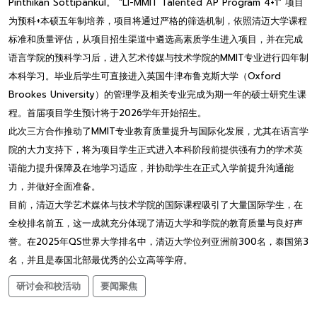
Pinthikan Sottipankul。 “LI-MMIT Talented AP Program 4+1” 项目
为预科+本硕五年制培养，项目将通过严格的筛选机制，依照清迈大学课程
标准和质量评估，从项目招生渠道中遴选高素质学生进入项目，并在完成
语言学院的预科学习后，进入艺术传媒与技术学院的MMIT专业进行四年制
本科学习。毕业后学生可直接进入英国牛津布鲁克斯大学（Oxford
Brookes University）的管理学及相关专业完成为期一年的硕士研究生课
程。首届项目学生预计将于2026学年开始招生。
此次三方合作推动了MMIT专业教育质量提升与国际化发展，尤其在语言学
院的大力支持下，将为项目学生正式进入本科阶段前提供强有力的学术英
语能力提升保障及在地学习适应，并协助学生在正式入学前提升沟通能
力，并做好全面准备。
目前，清迈大学艺术媒体与技术学院的国际课程吸引了大量国际学生，在
全校排名前五，这一成就充分体现了清迈大学和学院的教育质量与良好声
誉。在2025年QS世界大学排名中，清迈大学位列亚洲前300名，泰国第3
名，并且是泰国北部最优秀的公立高等学府。
研讨会和校活动
要闻聚焦