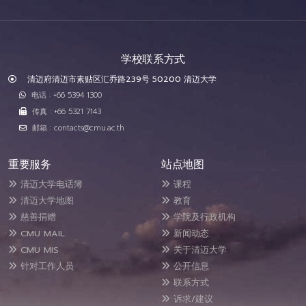
学校联系方式
清迈府清迈市素贴区汇乔路239号 50200 清迈大学
电话 : +66 5394 1300
传真 : +66 5321 7143
邮箱 : contacts@cmu.ac.th
重要服务
站点地图
清迈大学电话簿
课程
清迈大学地图
教育
慈善捐赠
学院及行政机构
CMU MAIL
新闻动态
CMU MIS
关于清迈大学
针对工作人员
公开信息
联系方式
诉求/建议