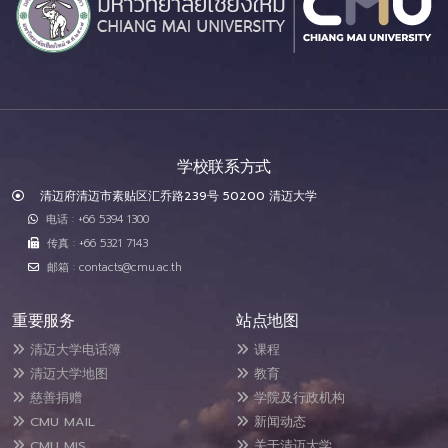
学校联系方式
清迈府清迈市素贴区汇乔路239号 50200 清迈大学
电话 : +66 5394 1300
传真 : +66 5321 7143
邮箱 : contacts@cmu.ac.th
重要服务
站点地图
清迈大学电话簿
课程
清迈大学地图
教育
慈善捐赠
学院及行政机构
CMU MAIL
新闻动态
CMU MIS
关于清迈大学