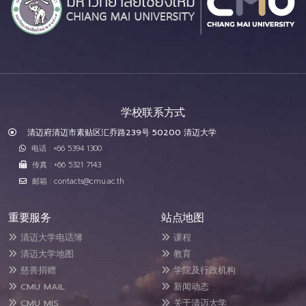
学校联系方式
清迈府清迈市素贴区汇乔路239号 50200 清迈大学
电话 : +66 5394 1300
传真 : +66 5321 7143
邮箱 : contacts@cmu.ac.th
重要服务
站点地图
清迈大学电话簿
课程
清迈大学地图
教育
慈善捐赠
学院及行政机构
CMU MAIL
新闻动态
CMU MIS
关于清迈大学