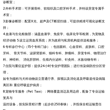
诊断室；
2.外科手术部：可开展骨科、软组织及口腔牙科手术，并特设异宠专属手
术室；
3.影像诊断部：配置X光、超声及CT断层扫描，可提供精准可视化诊断支
持；
4.血液与生化检验部：涵盖血液学、免疫学、临床化学等检测，为宠物及
经济动物 5.设立运营血库系统；并为政府与私营机构提供送检服务；
6.专科诊疗中心（15个专科门诊）：包括眼科、心血管科、皮肤科、口腔
牙科、 骨关节科、泌尿肾脏科、猫科专科、肿瘤科、异宠专科、物理治疗
科、神经科、 消化肝胆科、生殖内分泌科、针灸科、水族动物专科；
7.住院与重症监护部：提供24小时专业护理团队；进行传染病防控分区管
理，
如专为猫科与犬科动物设立普通疗养、探视以及消化道及呼吸道传染病隔
离区和 重症呼吸监护病房；
8.宠物专车服务（Pet Taxi）：网络覆盖清迈及周边府，配备了专业运输
笼具与
温控设备，按实际里程计费（起步价250泰铢），并投保全程运输责任