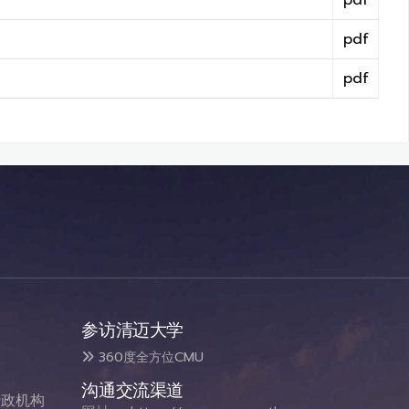
pdf
pdf
pdf
参访清迈大学
360度全方位CMU
沟通交流渠道
政机构