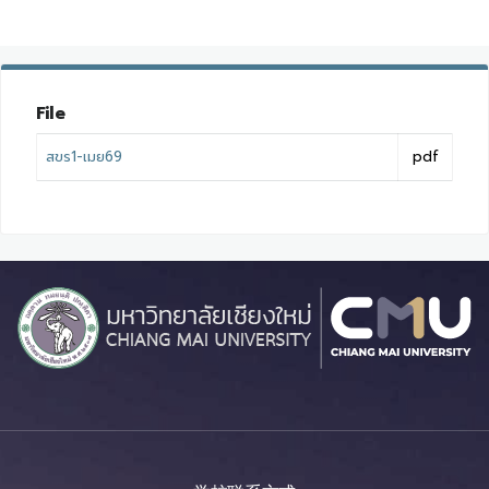
File
สขร1-เมย69
pdf