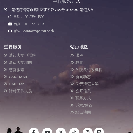
学校联系方式
清迈府清迈市素贴区汇乔路239号 50200 清迈大学
电话 : +66 5394 1300
传真 : +66 5321 7143
邮箱 : contacts@cmu.ac.th
重要服务
站点地图
清迈大学电话簿
课程
清迈大学地图
教育
慈善捐赠
学院及行政机构
CMU MAIL
新闻动态
CMU MIS
关于清迈大学
针对工作人员
公开信息
联系方式
诉求/建议
站点地图