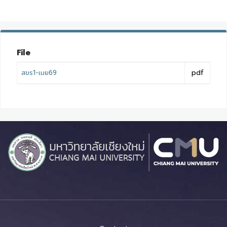
File
สขร1-เมย69
pdf