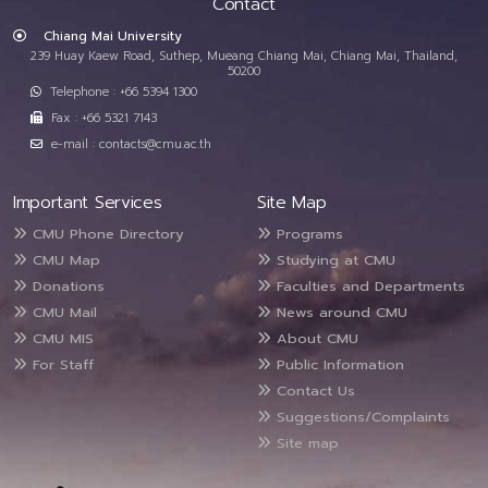
Contact
Chiang Mai University
239 Huay Kaew Road, Suthep, Mueang Chiang Mai, Chiang Mai, Thailand,
50200
Telephone : +66 5394 1300
Fax : +66 5321 7143
e-mail : contacts@cmu.ac.th
Important Services
Site Map
CMU Phone Directory
Programs
CMU Map
Studying at CMU
Donations
Faculties and Departments
CMU Mail
News around CMU
CMU MIS
About CMU
For Staff
Public Information
Contact Us
Suggestions/Complaints
Site map