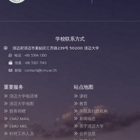
学校联系方式
清迈府清迈市素贴区汇乔路239号 50200 清迈大学
电话 : +66 5394 1300
传真 : +66 5321 7143
邮箱 : contacts@cmu.ac.th
重要服务
站点地图
清迈大学电话簿
课程
清迈大学地图
教育
慈善捐赠
学院及行政机构
CMU MAIL
新闻动态
CMU MIS
关于清迈大学
针对工作人员
公开信息