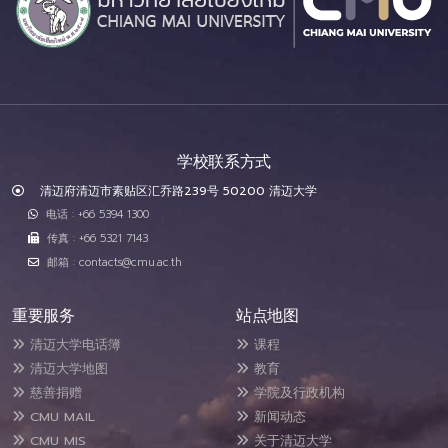
学校联系方式
清迈府清迈市素贴区汇乔路239号 50200 清迈大学
电话 : +66 5394 1300
传真 : +66 5321 7143
邮箱 : contacts@cmu.ac.th
重要服务
站点地图
清迈大学电话簿
课程
清迈大学地图
教育
慈善捐赠
学院及行政机构
CMU MAIL
新闻动态
CMU MIS
关于清迈大学