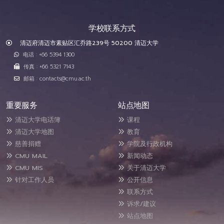
学校联系方式
清迈府清迈市素贴区汇乔路239号 50200 清迈大学
电话 : +66 5394 1300
传真 : +66 5321 7143
邮箱 : contacts@cmu.ac.th
重要服务
站点地图
清迈大学电话簿
课程
清迈大学地图
教育
慈善捐赠
学院及行政机构
CMU MAIL
新闻动态
CMU MIS
关于清迈大学
针对工作人员
公开信息
联系方式
诉求/建议
站点地图