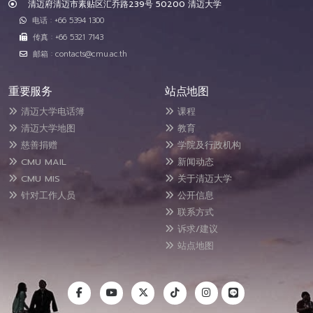
清迈府清迈市素贴区汇乔路239号 50200 清迈大学
电话 : +66 5394 1300
传真 : +66 5321 7143
邮箱 : contacts@cmu.ac.th
重要服务
站点地图
清迈大学电话簿
课程
清迈大学地图
教育
慈善捐赠
学院及行政机构
CMU MAIL
新闻动态
CMU MIS
关于清迈大学
针对工作人员
公开信息
联系方式
诉求/建议
站点地图