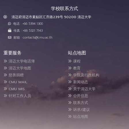
学校联系方式
清迈府清迈市素贴区汇乔路239号 50200 清迈大学
电话 : +66 5394 1300
传真 : +66 5321 7143
邮箱 : contacts@cmu.ac.th
重要服务
站点地图
清迈大学电话簿
课程
清迈大学地图
教育
慈善捐赠
学院及行政机构
CMU MAIL
新闻动态
CMU MIS
关于清迈大学
针对工作人员
公开信息
联系方式
诉求/建议
站点地图