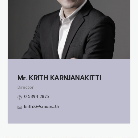
Mr.
KRITH KARNJANAKITTI
Director
0 5394 2875
krith.k@cmu.ac.th