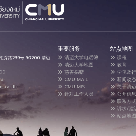
重要服务
站点地图
清迈大学电话簿
课程
乔路239号 50200 清迈
清迈大学地图
教育
慈善捐赠
学院及行
300
CMU MAIL
新闻动
43
CMU MIS
关于清迈
mu.ac.th
针对工作人员
公开信
联系方
诉求/建
站点地