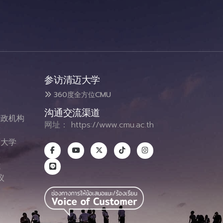
参访清迈大学
360度全方位CMU
沟通交流渠道
政机构
网址：
https://www.cmu.ac.th
态
大学
息
式
议
图