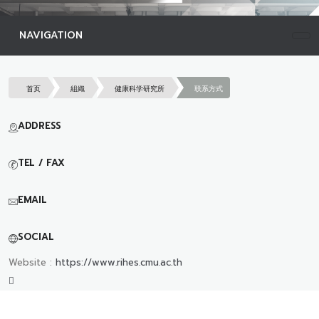
NAVIGATION
首页
組織
健康科学研究所
联系方式
ADDRESS
TEL / FAX
EMAIL
SOCIAL
Website :
https://www.rihes.cmu.ac.th