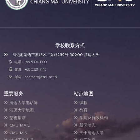
学校联系方式
清迈府清迈市素贴区汇乔路239号 50200 清迈大学
电话 : +66 5394 1300
传真 : +66 5321 7143
邮箱 : contacts@cmu.ac.th
重要服务
站点地图
清迈大学电话簿
课程
清迈大学地图
教育
慈善捐赠
学院及行政机构
CMU MAIL
新闻动态
CMU MIS
关于清迈大学