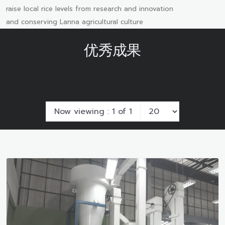
raise local rice levels from research and innovation
and conserving Lanna agricultural culture
优秀成果
Now viewing : 1 of 1