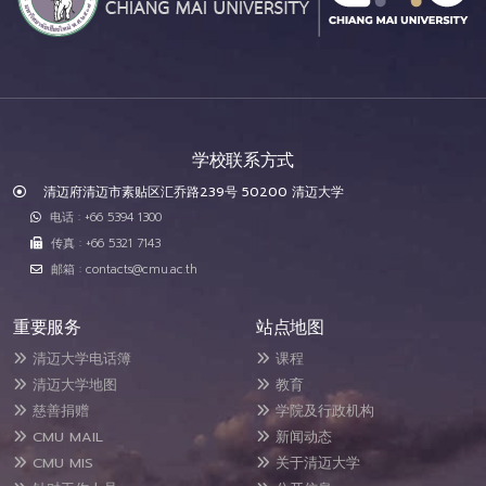
学校联系方式
清迈府清迈市素贴区汇乔路239号 50200 清迈大学
电话 : +66 5394 1300
传真 : +66 5321 7143
邮箱 : contacts@cmu.ac.th
重要服务
站点地图
清迈大学电话簿
课程
清迈大学地图
教育
慈善捐赠
学院及行政机构
CMU MAIL
新闻动态
CMU MIS
关于清迈大学