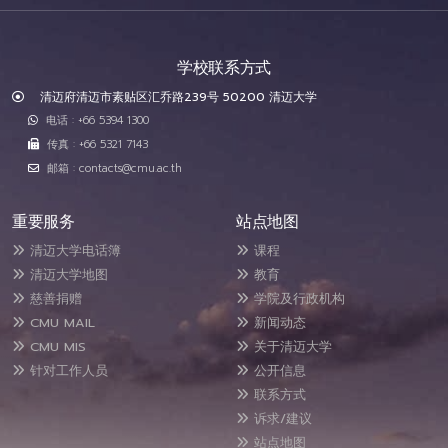
学校联系方式
清迈府清迈市素贴区汇乔路239号 50200 清迈大学
电话 : +66 5394 1300
传真 : +66 5321 7143
邮箱 : contacts@cmu.ac.th
重要服务
站点地图
清迈大学电话簿
课程
清迈大学地图
教育
慈善捐赠
学院及行政机构
CMU MAIL
新闻动态
CMU MIS
关于清迈大学
针对工作人员
公开信息
联系方式
诉求/建议
站点地图