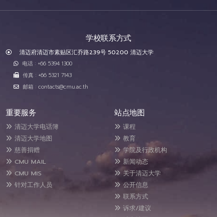
学校联系方式
清迈府清迈市素贴区汇乔路239号 50200 清迈大学
电话 : +66 5394 1300
传真 : +66 5321 7143
邮箱 : contacts@cmu.ac.th
重要服务
站点地图
清迈大学电话簿
课程
清迈大学地图
教育
慈善捐赠
学院及行政机构
CMU MAIL
新闻动态
CMU MIS
关于清迈大学
针对工作人员
公开信息
联系方式
诉求/建议