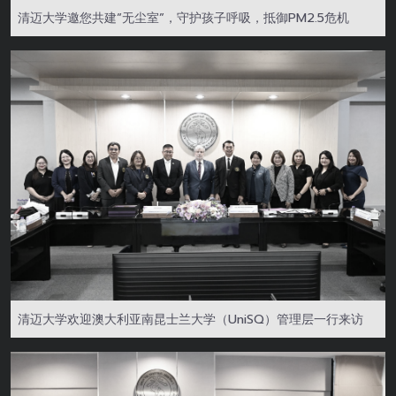
清迈大学邀您共建“无尘室”，守护孩子呼吸，抵御PM2.5危机
清迈大学欢迎澳大利亚南昆士兰大学（UniSQ）管理层一行来访