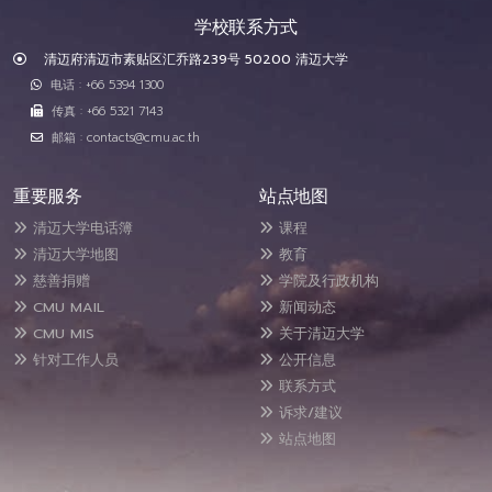
学校联系方式
清迈府清迈市素贴区汇乔路239号 50200 清迈大学
电话 : +66 5394 1300
传真 : +66 5321 7143
邮箱 : contacts@cmu.ac.th
重要服务
站点地图
清迈大学电话簿
课程
清迈大学地图
教育
慈善捐赠
学院及行政机构
CMU MAIL
新闻动态
CMU MIS
关于清迈大学
针对工作人员
公开信息
联系方式
诉求/建议
站点地图