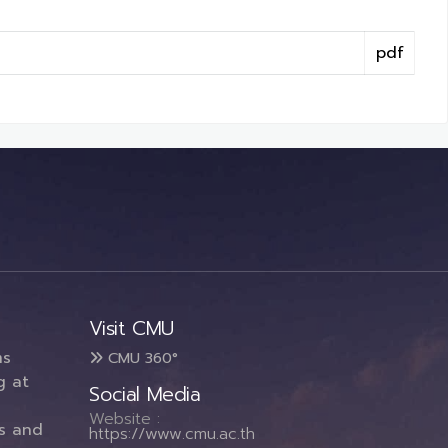
pdf
Visit CMU
ms
CMU 360°
g at
Social Media
Website :
es and
https://www.cmu.ac.th