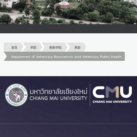
首页
学院
兽医学院
系部
Department of Veterinary Biosciences and Veterinary Public Health