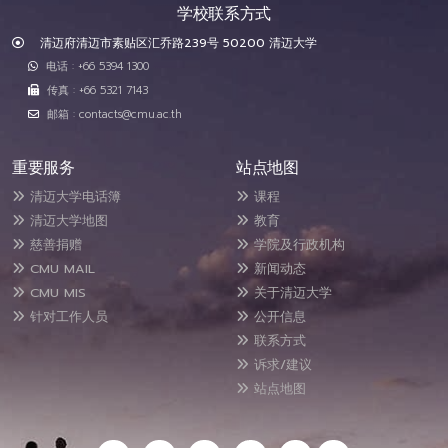
学校联系方式
清迈府清迈市素贴区汇乔路239号 50200 清迈大学
电话 : +66 5394 1300
传真 : +66 5321 7143
邮箱 : contacts@cmu.ac.th
重要服务
站点地图
清迈大学电话簿
课程
清迈大学地图
教育
慈善捐赠
学院及行政机构
CMU MAIL
新闻动态
CMU MIS
关于清迈大学
针对工作人员
公开信息
联系方式
诉求/建议
站点地图