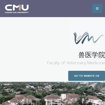
兽医学院
Faculty of Veterinary Medicine
GO TO WEBSITE CN