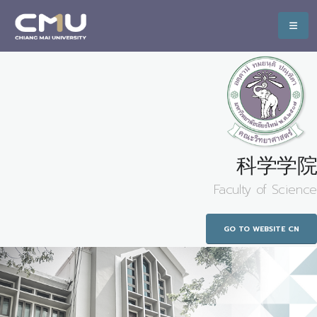
科学学院
Faculty of Science
GO TO WEBSITE CN