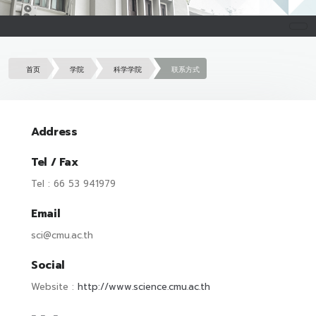
首页
学院
科学学院
联系方式
Address
Tel / Fax
Tel : 66 53 941979
Email
sci@cmu.ac.th
Social
Website :
http://www.science.cmu.ac.th