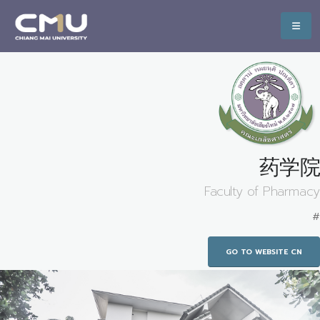
药学院
Faculty of Pharmacy
#
GO TO WEBSITE CN