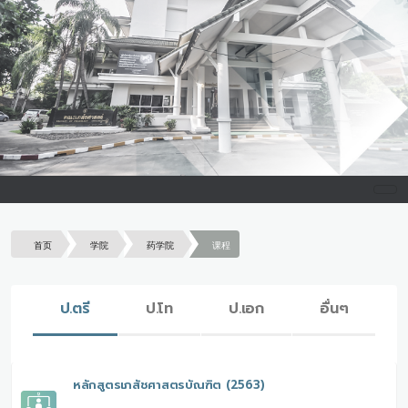
首页
学院
药学院
课程
ป.ตรี
ป.โท
ป.เอก
อื่นๆ
หลักสูตรเภสัชศาสตรบัณฑิต (2563)