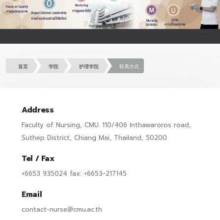
首页
学院
护理学院
联系方式
Address
Faculty of Nursing, CMU. 110/406 Inthawaroros road,
Suthep District, Chiang Mai, Thailand, 50200
Tel / Fax
+6653 935024 fax: +6653-217145
Email
contact-nurse@cmu.ac.th