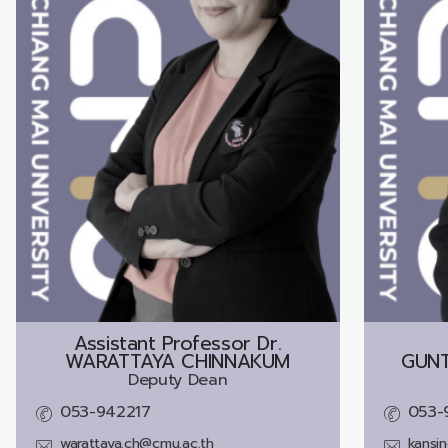
Assistant Professor Dr.
WARATTAYA CHINNAKUM
GUNT
Deputy Dean
053-942217
053-
warattaya.ch@cmu.ac.th
kansi