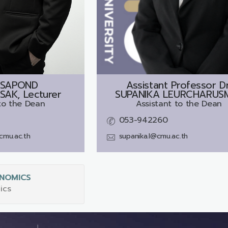
SSAPOND
Assistant Professor Dr
AK, Lecturer
SUPANIKA LEURCHARUS
to the Dean
Assistant to the Dean
053-942260
mu.ac.th
supanika.l@cmu.ac.th
NOMICS
ics