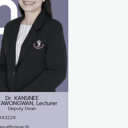
Dr.
KANSINEE
AWONGWAN, Lecturer
Deputy Dean
942229
nee.g@cmu.ac.th