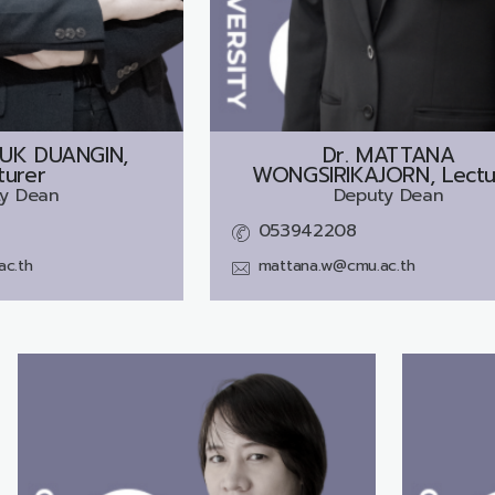
UK DUANGIN,
Dr.
MATTANA
turer
WONGSIRIKAJORN, Lectu
y Dean
Deputy Dean
053942208
ac.th
mattana.w@cmu.ac.th