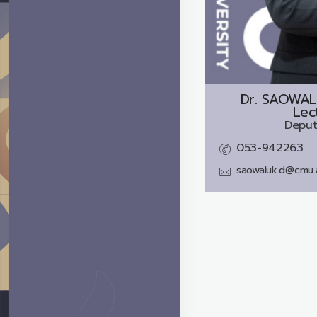
Dr.
SAOWAL
Lec
Deput
053-942263
saowaluk.d@cmu.