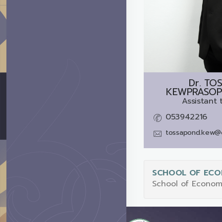
Dr.
TO
KEWPRASOPS
Assistant 
053942216
tossapond.kew@c
SCHOOL OF ECO
School of Econom