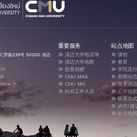
重要服务
站点地图
清迈大学电话簿
课程
乔路239号 50200 清迈
清迈大学地图
教育
慈善捐赠
学院及行
300
CMU MAIL
新闻动
43
CMU MIS
关于清迈
mu.ac.th
针对工作人员
公开信
联系方
诉求/建
站点地