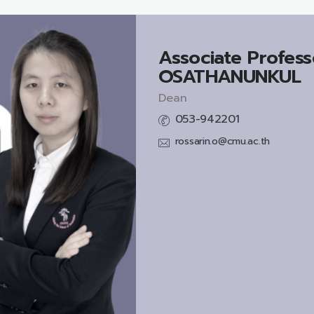
Associate Profess
OSATHANUNKUL
Dean
053-942201
rossarin.o@cmu.ac.th