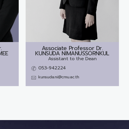
.
Associate Professor Dr.
MEE
KUNSUDA NIMANUSSORNKUL
Assistant to the Dean
053-942224
kunsuda.ni@cmu.ac.th