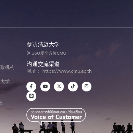
参访清迈大学
360度全方位CMU
沟通交流渠道
政机构
网址：
https://www.cmu.ac.th
态
大学
息
式
议
图