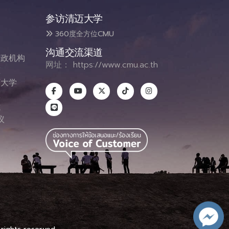
参访清迈大学
360度全方位CMU
沟通交流渠道
政机构
网址：
https://www.cmu.ac.th
态
大学
息
式
议
图
 rights reserved.