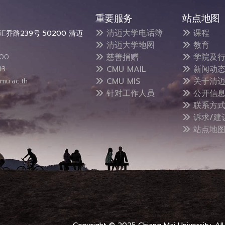
重要服务
站点地图
清迈大学电话簿
课程
乔路239号 50200 清迈
清迈大学地图
教育
慈善捐赠
学院及行
300
CMU MAIL
新闻动
43
CMU MIS
关于清迈
mu.ac.th
针对工作人员
公开信
联系方
诉求/建
站点地
Copyright © 2025 Chiang Mai University, All