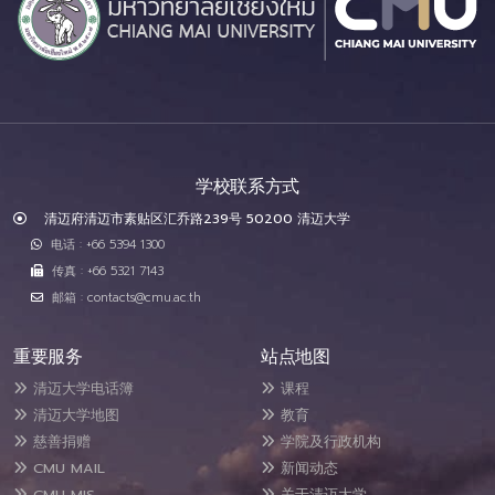
学校联系方式
清迈府清迈市素贴区汇乔路239号 50200 清迈大学
电话 : +66 5394 1300
传真 : +66 5321 7143
邮箱 : contacts@cmu.ac.th
重要服务
站点地图
清迈大学电话簿
课程
清迈大学地图
教育
慈善捐赠
学院及行政机构
CMU MAIL
新闻动态
CMU MIS
关于清迈大学