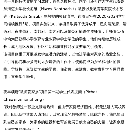
间一直保持优异的学习成绩，符合选拔标准。同学们还可作为学生代表参
加清迈大学校长尼维（Niwes Nanthachit）教授以及教育学院院长杰苏
达（Kaitsuda Srisuk）副教授的项目演讲。该项目将在2020-2024学年
间继续推行5期。项目实施以来，该项目取得了优秀成果，已向清莱府、清
迈府、夜丰颂府、南邦府、南奔府以及帕尧府输送优质师资，且师资队伍
中均为已获得小学教育专业教育学学士学位的学生，他们将继续历练成
长，成为地区发展、社区生活和职业技能发展变革的引领者。
该项目侧重于开展激发学生潜力的活动，以增进学生对家乡的热爱之情，
并引导他们积极参与到返乡建设的工作中，使他们成为乡民和地区的依
靠。学校将一直资助学生的学费、住宿费、生活费、教材费和学习用品费
用，直至学生毕业。
夜丰颂府“教师爱家乡”项目第一期学生代表披契（Pichet
Chawalitamonphong）
“我对教师这一职业充满着热情，但由于家庭经济困难，我无法进入高校深
造。因此我申请加入该项目，以实现我的教师梦想，除此之外，我也想回
到自己的家乡，为家乡的建设和教育的发展贡献出自己的力量，让家乡跟
上城市发展的步伐。”