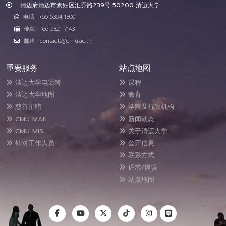
清迈府清迈市素贴区汇乔路239号 50200 清迈大学
电话 : +66 5394 1300
传真 : +66 5321 7143
邮箱 : contacts@cmu.ac.th
重要服务
站点地图
清迈大学电话簿
课程
清迈大学地图
教育
慈善捐赠
学院及行政机构
CMU MAIL
新闻动态
CMU MIS
关于清迈大学
针对工作人员
公开信息
联系方式
诉求/建议
站点地图