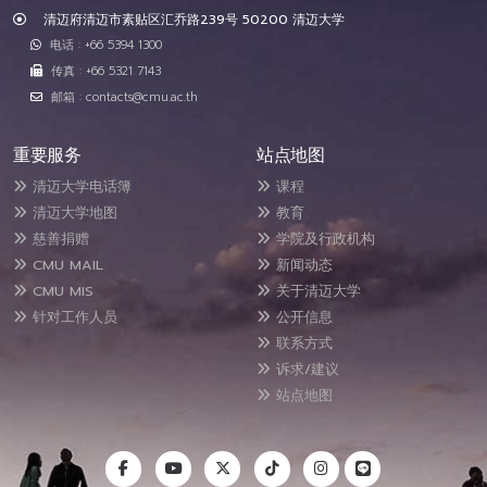
清迈府清迈市素贴区汇乔路239号 50200 清迈大学
电话 : +66 5394 1300
传真 : +66 5321 7143
邮箱 : contacts@cmu.ac.th
重要服务
站点地图
清迈大学电话簿
课程
清迈大学地图
教育
慈善捐赠
学院及行政机构
CMU MAIL
新闻动态
CMU MIS
关于清迈大学
针对工作人员
公开信息
联系方式
诉求/建议
站点地图